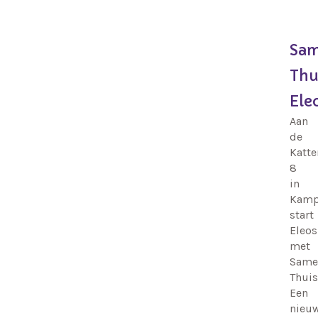
Sa
Thu
Ele
Aan
de
Katt
8
in
Kamp
start
Eleos
met
Same
Thuis
Een
nieu