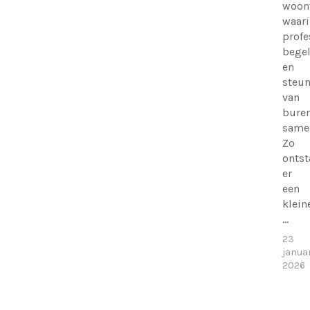
woon
waari
profe
begel
en
steu
van
bure
same
Zo
ontst
er
een
klein
…
23
januar
2026