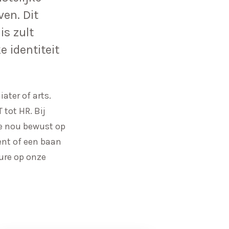
ven. Dit
is zult
e identiteit
ter of arts.
tot HR. Bij
 je nou bewust op
ent of een baan
ture op onze