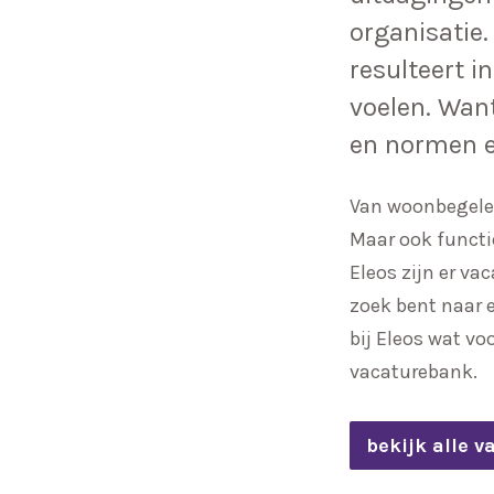
organisatie.
resulteert i
voelen. Want 
en normen e
Van woonbegelei
Maar ook functie
Eleos zijn er va
zoek bent naar 
bij Eleos wat vo
vacaturebank.
bekijk alle v