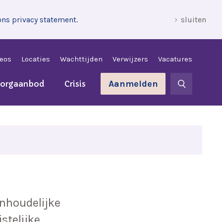
ons privacy statement.
sluiten
leos
Locaties
Wachttijden
Verwijzers
Vacatures
Aanmelden
zorgaanbod
Crisis
inhoudelijke
stelijke