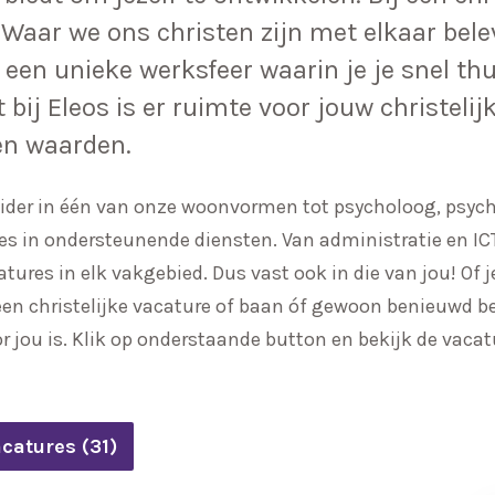
 Waar we ons christen zijn met elkaar bele
n een unieke werksfeer waarin je je snel thu
bij Eleos is er ruimte voor jouw christelijk
n waarden.
der in één van onze woonvormen tot psycholoog, psychia
s in ondersteunende diensten. Van administratie en ICT 
catures in elk vakgebied. Dus vast ook in die van jou! Of
een christelijke vacature of baan óf gewoon benieuwd b
or jou is. Klik op onderstaande button en bekijk de vaca
acatures (31)