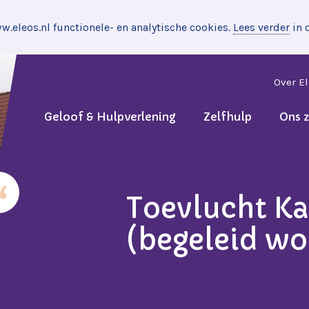
.eleos.nl functionele- en analytische cookies.
Lees verder
in 
Over E
Geloof & Hulpverlening
Zelfhulp
Ons 
Toevlucht Ka
(begeleid w