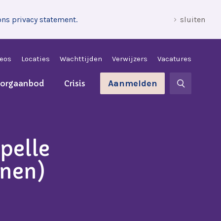
ons privacy statement.
sluiten
leos
Locaties
Wachttijden
Verwijzers
Vacatures
Aanmelden
zorgaanbod
Crisis
pelle
onen)