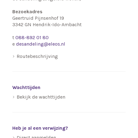
Bezoekadres
Geertruid Pijnsenhof 19
3342 GN
Hendrik-Ido-Ambacht
t
088-892 01 80
e
desandeling@eleos.nl
Routebeschrijving
Wachttijden
Bekijk de wachttijden
Heb je al een verwijzing?
Direct aanmelden