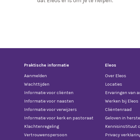
dat Eleos er is om je te helpen.
Praktische informatie
Eleos
Aanmelden
Over Eleos
Wachttijden
Locaties
Informatie voor cliënten
Ervaringen van 
Informatie voor naasten
Werken bij Eleos
Informatie voor verwijzers
Cliëntenraad
Informatie voor kerk en pastoraat
Geloven in herste
Klachtenregeling
Kennisinstituut c
Vertrouwenspersoon
Privacy verklarin