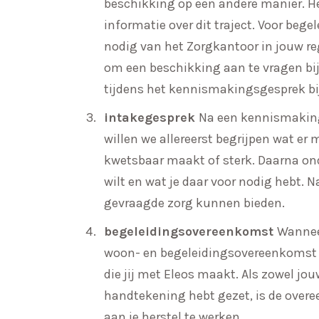
beschikking op een andere manier. 
informatie over dit traject.
Voor begel
nodig van het Zorgkantoor in jouw re
om een beschikking aan te vragen bij
tijdens het kennismakingsgesprek bi
intakegesprek
Na een kennismakings
willen we allereerst begrijpen wat er 
kwetsbaar maakt of sterk. Daarna on
wilt en wat je daar voor nodig hebt. N
gevraagde zorg kunnen bieden.
begeleidingsovereenkomst
Wannee
woon- en begeleidingsovereenkomst m
die jij met Eleos maakt. Als zowel jouw
handtekening hebt gezet, is de ove
aan je herstel te werken.