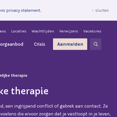
ons privacy statement.
sluiten
leos
Locaties
Wachttijden
Verwijzers
Vacatures
Aanmelden
zorgaanbod
Crisis
lijke therapie
ke therapie
ind, een ingrijpend conflict of gebrek aan contact. Ze
oelens die ervoor zorgen dat je vastloopt in je leven,