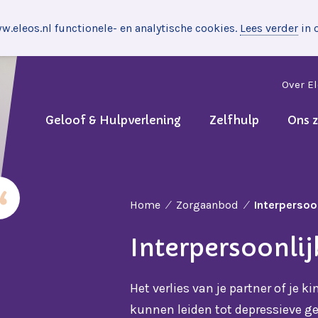
.eleos.nl functionele- en analytische cookies.
Lees verder
in 
Over E
Geloof & Hulpverlening
Zelfhulp
Ons 
Home
Zorgaanbod
Interpersoon
Interpersoonlij
Het verlies van je partner of je k
kunnen leiden tot depressieve gev